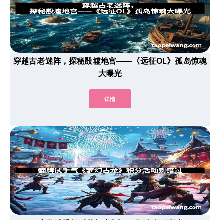
穿越古老迷阵，探秘殷墟地宫——《远征OL》孤岛惊魂
大曝光
详情